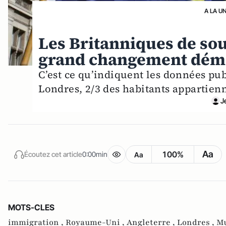
A LA U
Les Britanniques de sou
grand changement dém
C’est ce qu’indiquent les données pub
Londres, 2/3 des habitants appartienn
J
Aa
100%
Écoutez cet article
0:00min
Aa
MOTS-CLES
immigration ,
Royaume-Uni ,
Angleterre ,
Londres ,
Mu