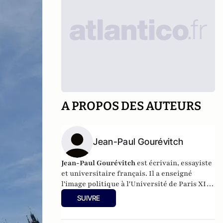
A PROPOS DES AUTEURS
Jean-Paul Gourévitch
Jean-Paul Gourévitch
est écrivain, essayiste
et universitaire français. Il a enseigné
l'image politique à l'Université de Paris XII,
a contribué à l'élaboration de l'histoire de la
SUIVRE
littérature de la jeunesse et de ses
illustrateurs par ses ouvrages et ses