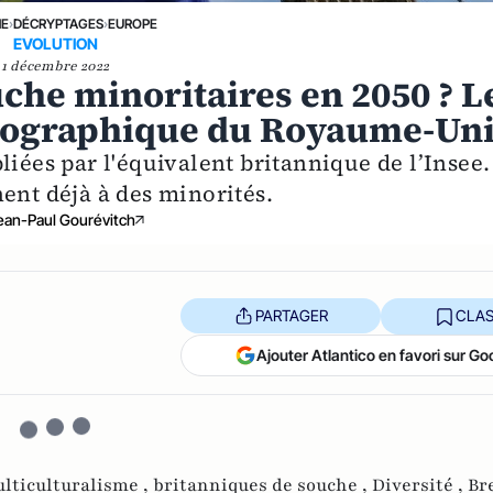
NE
›
DÉCRYPTAGES
›
EUROPE
EVOLUTION
1 décembre 2022
che minoritaires en 2050 ? L
ographique du Royaume-Un
liées par l'équivalent britannique de l’Insee.
ent déjà à des minorités.
ean-Paul Gourévitch
PARTAGER
CLAS
Ajouter Atlantico en favori sur Go
lticulturalisme ,
britanniques de souche ,
Diversité ,
Bre