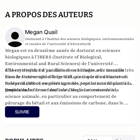
A PROPOS DES AUTEURS
Megan Quail
Doctorant à l’Institut des sciences biologiques, environnementales
et rurales de l’université d’Aberystwyth
Megan est en deuxième année de doctorat en sciences
biologiques à l’IBERS (Institute of Biological,
Environmental and Rural Sciences) de l’université
d’Aberystwyth. En parallèle de ses études, elle travaille
Elle est titulaire d’une licence en biologie avec mention très
dans le secteur agricole en tant que tondeuse de moutons
bien de l’université d’Edge Hill, ainsi que d’un Master of
indépendante et ouvrière agricole, tout en contribuant à la
Research (MRes) en génétique des populations de plantes
gestion de la ferme familiale dans le Leicestershire.
tropicales.
Dans le cadre de son doctorat, Megan se consacre à la
science animale, en particulier au comportement de
pâturage du bétail et aux émissions de carbone, dans le
cadre des recherches menées au Pwllpeiran Upland
SUIVRE
Research Centre.