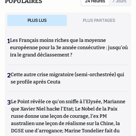
POPULAIRES
24 Heures
7 Jours
PLUS LUS
PLUS PARTAGES
1
Les Français moins riches que la moyenne
européenne pour la 3e année consécutive : jusqu'où
ira le grand déclassement ?
2
Cette autre crise migratoire (semi-orchestrée) qui
se profile après Ceuta
3
Le Point révèle ce qu'on sniffe à l'Elysée, Marianne
que Xavier Niel hacke l'Etat; Le Nobel de la Paix
russe donne une leçon de courage, l'ex PM
australien une leçon de réalisme sur la Chine, la
DGSE une d'arrogance; Marine Tondelier fait du