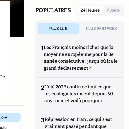
POPULAIRES
24 Heures
7 Jours
PLUS LUS
PLUS PARTAGES
1
Les Français moins riches que la
moyenne européenne pour la 3e
s
année consécutive : jusqu'où ira le
grand déclassement ?
 Un
2
L’été 2026 confirme tout ce que
les écologistes disent depuis 50
ans : non, et voilà pourquoi
SER
3
Répression en Iran : ce qui s'est
vraiment passé pendant que
ogle