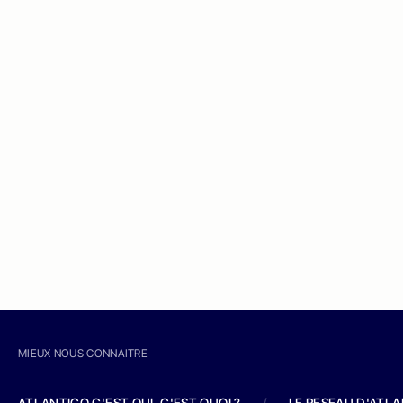
MIEUX NOUS CONNAITRE
ATLANTICO C'EST QUI, C'EST QUOI ?
/
LE RESEAU D'ATL