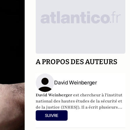
A PROPOS DES AUTEURS
David Weinberger
David Weinberger
est chercheur à l'institut
national des hautes études de la sécurité et
de la justice (INHESJ). Il a écrit plusieurs
articles sur le sujet dont "
réseaux criminels
SUIVRE
et cannabis : Indoor en Europe : maintenant
la France ?
" et une étude sur les "
flyfast
" .