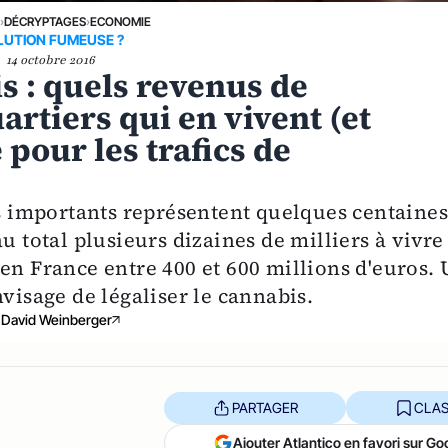
E
›
DÉCRYPTAGES
›
ECONOMIE
LUTION FUMEUSE ?
14 octobre 2016
s : quels revenus de
artiers qui en vivent (et
pour les trafics de
us importants représentent quelques centaine
u total plusieurs dizaines de milliers à vivre
en France entre 400 et 600 millions d'euros.
nvisage de légaliser le cannabis.
David Weinberger
PARTAGER
CLAS
Ajouter Atlantico en favori sur Go