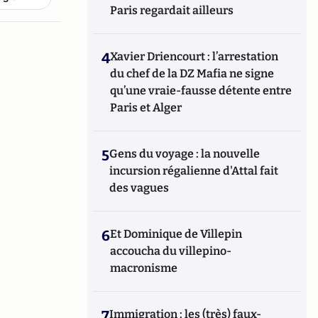
Paris regardait ailleurs
4
Xavier Driencourt : l’arrestation
du chef de la DZ Mafia ne signe
qu’une vraie-fausse détente entre
Paris et Alger
5
Gens du voyage : la nouvelle
incursion régalienne d'Attal fait
des vagues
6
Et Dominique de Villepin
accoucha du villepino-
macronisme
7
Immigration : les (très) faux-