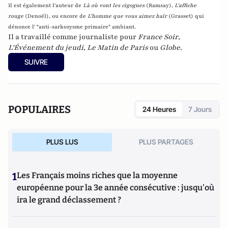
Il est également l'auteur de
Là où vont les cigognes
(Ramsay),
L'affiche
rouge
(Denoël), ou encore de
L'homme que vous aimez haïr
(Grasset)
qui
dénonce l' "anti-sarkozysme primaire" ambiant.
Il a travaillé comme journaliste pour
France Soir
,
L'Événement du jeudi
,
Le Matin de Paris
ou
Globe
.
SUIVRE
POPULAIRES
24 Heures
7 Jours
PLUS LUS
PLUS PARTAGES
1
Les Français moins riches que la moyenne
européenne pour la 3e année consécutive : jusqu'où
ira le grand déclassement ?