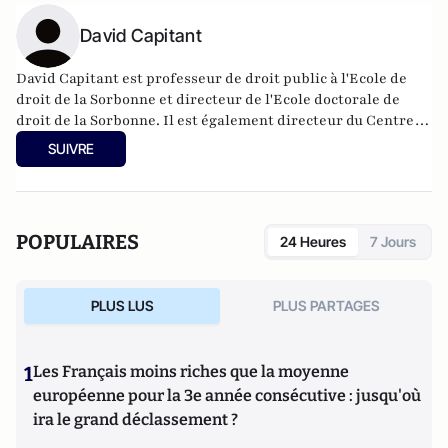
David Capitant
David Capitant est professeur de droit public à l'Ecole de
droit de la Sorbonne et directeur de l'Ecole doctorale de
droit de la Sorbonne. Il est également directeur du Centre
de droit allemand de l'UMR de droit comparé de Paris (Paris
SUIVRE
1). Il a aussi été président de l'Université Franco-Allemande.
POPULAIRES
24 Heures
7 Jours
PLUS LUS
PLUS PARTAGES
1
Les Français moins riches que la moyenne
européenne pour la 3e année consécutive : jusqu'où
ira le grand déclassement ?