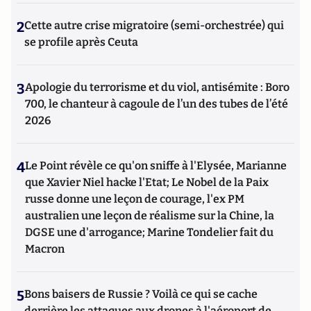
2
Cette autre crise migratoire (semi-orchestrée) qui
se profile après Ceuta
3
Apologie du terrorisme et du viol, antisémite : Boro
700, le chanteur à cagoule de l’un des tubes de l’été
2026
4
Le Point révèle ce qu'on sniffe à l'Elysée, Marianne
que Xavier Niel hacke l'Etat; Le Nobel de la Paix
russe donne une leçon de courage, l'ex PM
australien une leçon de réalisme sur la Chine, la
DGSE une d'arrogance; Marine Tondelier fait du
Macron
5
Bons baisers de Russie ? Voilà ce qui se cache
derrière les attaques aux drones à l'aéroport de