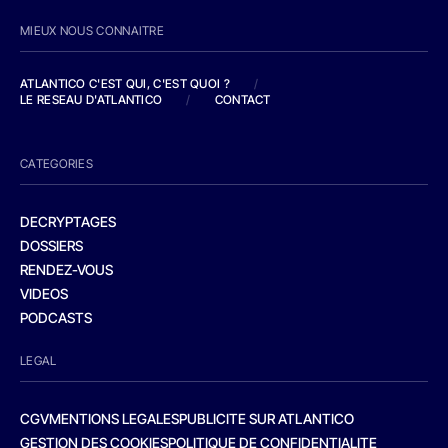
MIEUX NOUS CONNAITRE
ATLANTICO C'EST QUI, C'EST QUOI ?
/
LE RESEAU D'ATLANTICO
/
CONTACT
CATEGORIES
DECRYPTAGES
DOSSIERS
RENDEZ-VOUS
VIDEOS
PODCASTS
LEGAL
CGV
MENTIONS LEGALES
PUBLICITE SUR ATLANTICO
GESTION DES COOKIES
POLITIQUE DE CONFIDENTIALITE