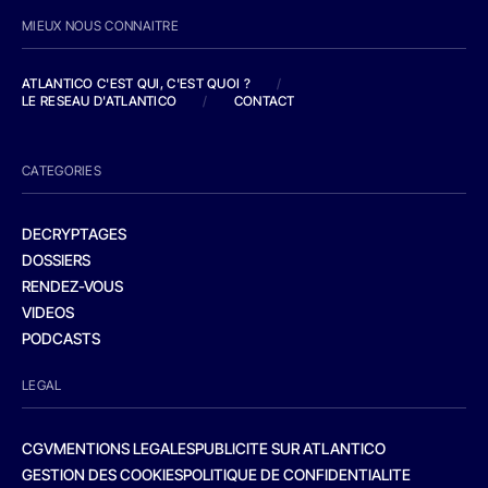
MIEUX NOUS CONNAITRE
ATLANTICO C'EST QUI, C'EST QUOI ?
/
LE RESEAU D'ATLANTICO
/
CONTACT
CATEGORIES
DECRYPTAGES
DOSSIERS
RENDEZ-VOUS
VIDEOS
PODCASTS
LEGAL
CGV
MENTIONS LEGALES
PUBLICITE SUR ATLANTICO
GESTION DES COOKIES
POLITIQUE DE CONFIDENTIALITE