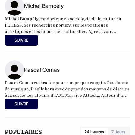
Michel Bampély
Michel Bampély
est docteur en sociologie de la culture à
l'EHESS. Ses recherches portent sur les pratiques
artistiques et les industries culturelles. Après avoir
collaboré avec des maisons de disques comme Universal,
SUIVRE
Sony ou EMI, il dirige actuellement le label Urban Music
Tour.
Sa thèse en sociologie, sous la direction de Jean-Louis
Fabiani est intitulée "Sociologie des cultures urbaines : de la
prise en charge des cultures urbaines par les industries
Pascal Comas
créatives et les pouvoirs publics à leur transmission
pédagogique dans l'enseignement supérieur".
Pascal Comas est trader pour son propre compte. Passionné
de musique, il collabora avec de grandes maisons de disques
à la sortie des albums d'IAM, Massive Attack... Auteur d'un
pamphlet intitulé
Pensées à Rebrousse-Poil,
il fut
SUIVRE
également co-directeur d'une grosse start-up suédoise.
POPULAIRES
24 Heures
7 Jours