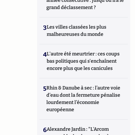
année consécutive : jusqu'où ira le
grand déclassement ?
3
Les villes classées les plus
malheureuses du monde
4
L'autre été meurtrier : ces coups
bas politiques qui s'enchaînent
encore plus que les canicules
5
Rhin & Danube à sec : l’autre voie
d’eau dont la fermeture pénalise
lourdement l’économie
européenne
6
Alexandre Jardin : "L'Arcom