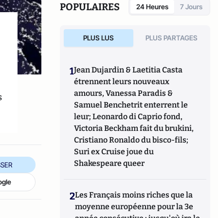
POPULAIRES
24 Heures
7 Jours
PLUS LUS
PLUS PARTAGES
1
Jean Dujardin & Laetitia Casta
étrennent leurs nouveaux
amours, Vanessa Paradis &
s
Samuel Benchetrit enterrent le
leur; Leonardo di Caprio fond,
Victoria Beckham fait du brukini,
Cristiano Ronaldo du bisco-fils;
Suri ex Cruise joue du
Shakespeare queer
SER
ogle
2
Les Français moins riches que la
moyenne européenne pour la 3e