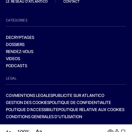
LE RESEAU D'ATLANTICO
/
CONTACT
CATEGORIES
DECRYPTAGES
DOSSIERS
RENDEZ-VOUS
VIDEOS
PODCASTS
LEGAL
CGV
MENTIONS LEGALES
PUBLICITE SUR ATLANTICO
GESTION DES COOKIES
POLITIQUE DE CONFIDENTIALITE
POLITIQUE D’ACCESSIBILITE
POLITIQUE RELATIVE AUX COOKIES
CONDITIONS GENERALES D’UTILISATION
Aa
100%
Aa