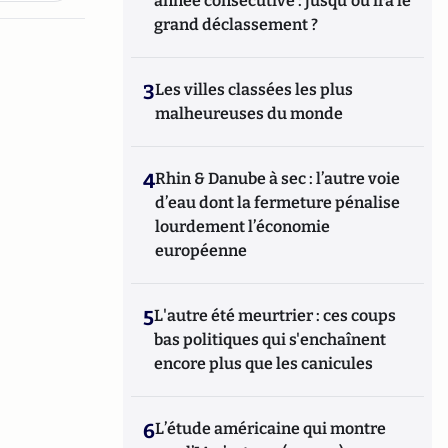
année consécutive : jusqu'où ira le
grand déclassement ?
3
Les villes classées les plus
malheureuses du monde
4
Rhin & Danube à sec : l’autre voie
d’eau dont la fermeture pénalise
lourdement l’économie
européenne
5
L'autre été meurtrier : ces coups
bas politiques qui s'enchaînent
encore plus que les canicules
6
L’étude américaine qui montre