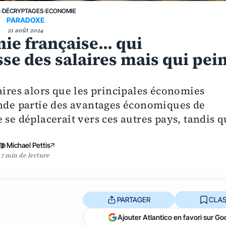
E
›
DÉCRYPTAGES
›
ECONOMIE
PARADOXE
21 août 2024
ie française... qui
sse des salaires mais qui pei
aires alors que les principales économies
ande partie des avantages économiques de
 se déplacerait vers ces autres pays, tandis 
Michael Pettis
7 min de lecture
PARTAGER
CLAS
Ajouter Atlantico en favori sur Go