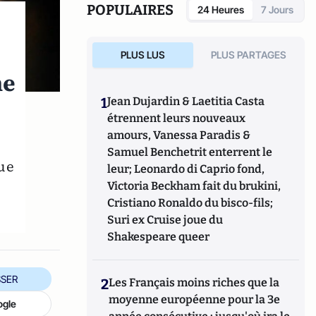
Conflict, and the Perilous Road Ahead for
POPULAIRES
24 Heures
7 Jours
the World Economy
".
PLUS LUS
PLUS PARTAGES
ne
1
Jean Dujardin & Laetitia Casta
étrennent leurs nouveaux
amours, Vanessa Paradis &
Samuel Benchetrit enterrent le
que
leur; Leonardo di Caprio fond,
Victoria Beckham fait du brukini,
Cristiano Ronaldo du bisco-fils;
Suri ex Cruise joue du
Shakespeare queer
SER
2
Les Français moins riches que la
moyenne européenne pour la 3e
ogle