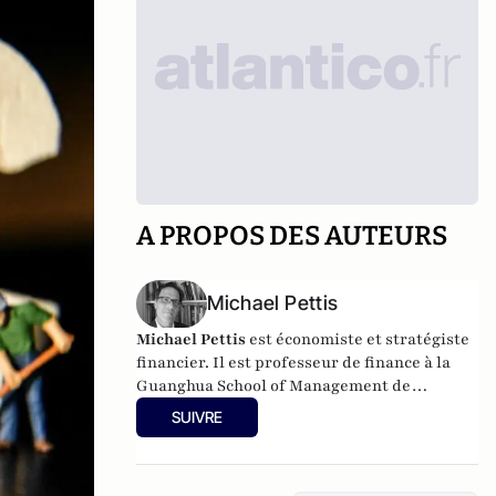
A PROPOS DES AUTEURS
Michael Pettis
Michael Pettis
est économiste et stratégiste
financier. Il est professeur de finance à la
Guanghua School of Management de
l'Université de Pekin. Associé sénior du
SUIVRE
Carnegie Endowment for International
Peace, il est l'auteur de plusieurs ouvrages,
dont "
The Great Rebalancing: Trade,