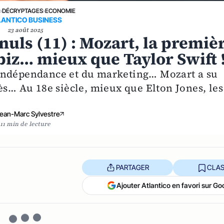
E
›
DÉCRYPTAGES
›
ECONOMIE
LANTICO BUSINESS
23 août 2025
nuls (11) : Mozart, la premiè
iz… mieux que Taylor Swift 
 d’indépendance et du marketing… Mozart a su
ès… Au 18e siècle, mieux que Elton Jones, les
ean-Marc Sylvestre
11 min de lecture
PARTAGER
CLAS
Ajouter Atlantico en favori sur Go