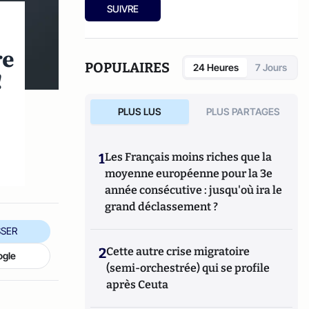
SUIVRE
re
POPULAIRES
24 Heures
7 Jours
!
PLUS LUS
PLUS PARTAGES
1
Les Français moins riches que la
moyenne européenne pour la 3e
année consécutive : jusqu'où ira le
grand déclassement ?
SER
2
Cette autre crise migratoire
ogle
(semi-orchestrée) qui se profile
après Ceuta