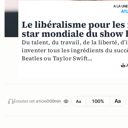
A LA UN
AT
Le libéralisme pour les 
star mondiale du show b
Du talent, du travail, de la liberté,
inventer tous les ingrédients du succ
Beatles ou Taylor Swift…
J
Aa
100%
Écoutez cet article
0:00min
Aa