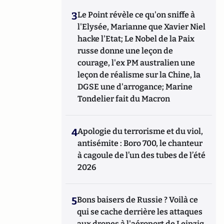
3
Le Point révèle ce qu'on sniffe à
l'Elysée, Marianne que Xavier Niel
hacke l'Etat; Le Nobel de la Paix
russe donne une leçon de
courage, l'ex PM australien une
leçon de réalisme sur la Chine, la
DGSE une d'arrogance; Marine
Tondelier fait du Macron
4
Apologie du terrorisme et du viol,
antisémite : Boro 700, le chanteur
à cagoule de l’un des tubes de l’été
2026
5
Bons baisers de Russie ? Voilà ce
qui se cache derrière les attaques
aux drones à l'aéroport de Leipzig