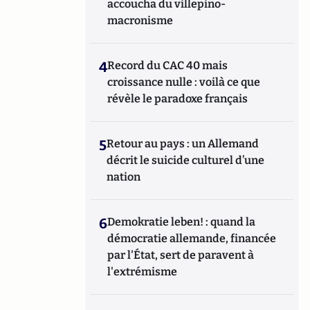
accoucha du villepino-
macronisme
4
Record du CAC 40 mais
croissance nulle : voilà ce que
révèle le paradoxe français
5
Retour au pays : un Allemand
décrit le suicide culturel d’une
nation
6
Demokratie leben! : quand la
démocratie allemande, financée
par l'État, sert de paravent à
l'extrémisme