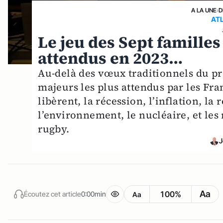
A LA UNE
›
D
AT
Le jeu des Sept famill
attendus en 2023…
Au-delà des vœux traditionnels du pr
majeurs les plus attendus par les Fra
libèrent, la récession, l’inflation, la
l’environnement, le nucléaire, et les 
rugby.
J
Aa
100%
Écoutez cet article
0:00min
Aa