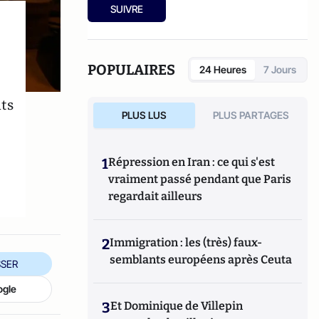
SUIVRE
POPULAIRES
24 Heures
7 Jours
ts
PLUS LUS
PLUS PARTAGES
1
Répression en Iran : ce qui s'est
vraiment passé pendant que Paris
regardait ailleurs
2
Immigration : les (très) faux-
semblants européens après Ceuta
SER
ogle
3
Et Dominique de Villepin