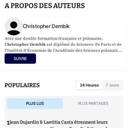
A PROPOS DES AUTEURS
Christopher Dembik
Avec une double formation française et polonaise,
Christopher Dembik
est diplômé de Sciences-Po Paris et de
l’Institut d’Economie de l’Académie des Sciences polonaise.
Il a vécu cinq ans à l’étranger, en Pologne et en Israël, où il a
SUIVRE
travaillé pour la Mission Economique de l’Ambassade de
France et pour une start-up financière. Il est responsable de
la recherche économique pour le Groupe Saxo Bank.
POPULAIRES
24 Heures
7 Jours
PLUS LUS
PLUS PARTAGES
1
Jean Dujardin & Laetitia Casta étrennent leurs