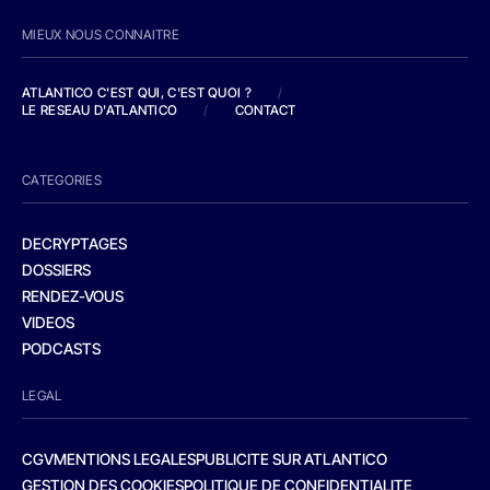
MIEUX NOUS CONNAITRE
ATLANTICO C'EST QUI, C'EST QUOI ?
/
LE RESEAU D'ATLANTICO
/
CONTACT
CATEGORIES
DECRYPTAGES
DOSSIERS
RENDEZ-VOUS
VIDEOS
PODCASTS
LEGAL
CGV
MENTIONS LEGALES
PUBLICITE SUR ATLANTICO
GESTION DES COOKIES
POLITIQUE DE CONFIDENTIALITE