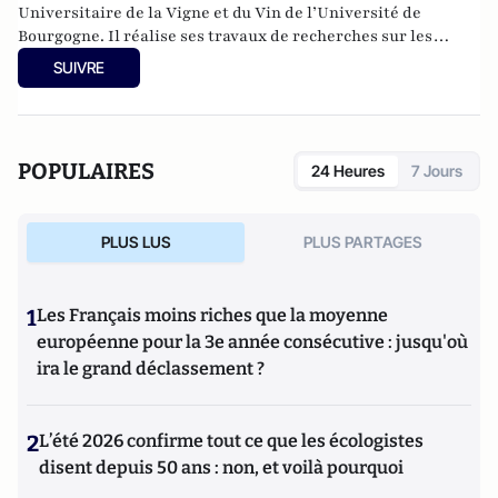
Universitaire de la Vigne et du Vin de l’Université de
Bourgogne. Il réalise ses travaux de recherches sur les
relations entre la viticulture et le climat au Centre de
SUIVRE
Recherches de Climatologie (laboratoire Biogéosciences). Il
a récemment participé à une étude concernant l’impact du
changement climatique sur la géographie des régions
viticoles en Europe (Moriondo
et al,
2013.
Projected shifts of
POPULAIRES
24 Heures
7 Jours
wine regions in response to climate change,
Climatic
Change
, March 2013).
PLUS LUS
PLUS PARTAGES
1
Les Français moins riches que la moyenne
européenne pour la 3e année consécutive : jusqu'où
ira le grand déclassement ?
2
L’été 2026 confirme tout ce que les écologistes
disent depuis 50 ans : non, et voilà pourquoi