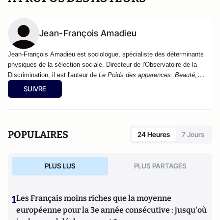
Jean-François Amadieu
Jean-François Amadieu est sociologue, spécialiste des
déterminants
physiques de la sélection sociale. Directeur de l'Observatoire de la
Discrimination, il est l'auteur de
Le Poids des apparences. Beauté,
amour et gloire
(Odile Jacob, 2002),
DRH le livre noir
,
(éditions du
SUIVRE
Seuil, janvier 2013) et
Odile Jacob,
La société du paraitre -les beaux, le
jeunes et les autres
(septembre 2016, Odile Jacob).
POPULAIRES
24 Heures
7 Jours
PLUS LUS
PLUS PARTAGES
1
Les Français moins riches que la moyenne
européenne pour la 3e année consécutive : jusqu'où