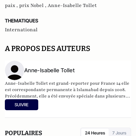
paix ,
prix Nobel ,
Anne-Isabelle Tollet
THEMATIQUES
International
A PROPOS DES AUTEURS
Anne-Isabelle Tollet
Anne-Isabelle Tollet est grand-reporter pour France 24 elle
est correspondante permanente à Islamabad depuis 2008.
Précédemment, elle a été envoyée spéciale dans plusieurs
émissions d’information « sept à huit » (TF1), le magazine de
SUIVRE
la santé (France 5). Elle est l'
auteure de
Blasphème : Il faut
sauver Asia Bibi .
POPULAIRES
24 Heures
7 Jours