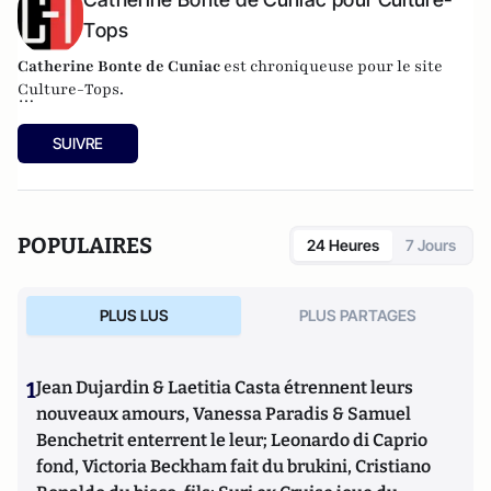
Tops
Catherine Bonte de Cuniac
est chroniqueuse pour le site
Culture-Tops.
Culture-Tops est un site de chroniques couvrant l'ensemble
SUIVRE
de l'activité culturelle (théâtre, One Man Shows, opéras,
ballets, spectacles divers, cinéma, expos, livres, etc.).
POPULAIRES
24 Heures
7 Jours
PLUS LUS
PLUS PARTAGES
1
Jean Dujardin & Laetitia Casta étrennent leurs
nouveaux amours, Vanessa Paradis & Samuel
Benchetrit enterrent le leur; Leonardo di Caprio
fond, Victoria Beckham fait du brukini, Cristiano