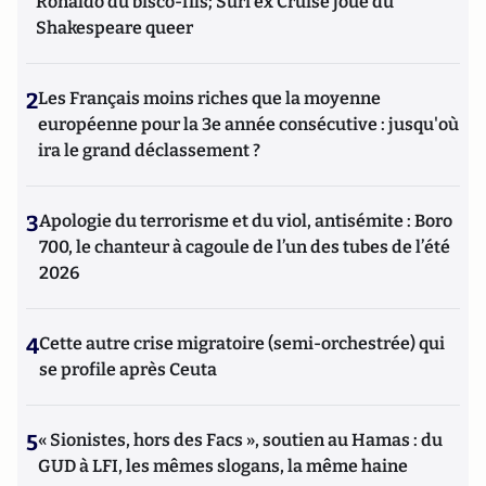
Ronaldo du bisco-fils; Suri ex Cruise joue du
Shakespeare queer
2
Les Français moins riches que la moyenne
européenne pour la 3e année consécutive : jusqu'où
ira le grand déclassement ?
3
Apologie du terrorisme et du viol, antisémite : Boro
700, le chanteur à cagoule de l’un des tubes de l’été
2026
4
Cette autre crise migratoire (semi-orchestrée) qui
se profile après Ceuta
5
« Sionistes, hors des Facs », soutien au Hamas : du
GUD à LFI, les mêmes slogans, la même haine