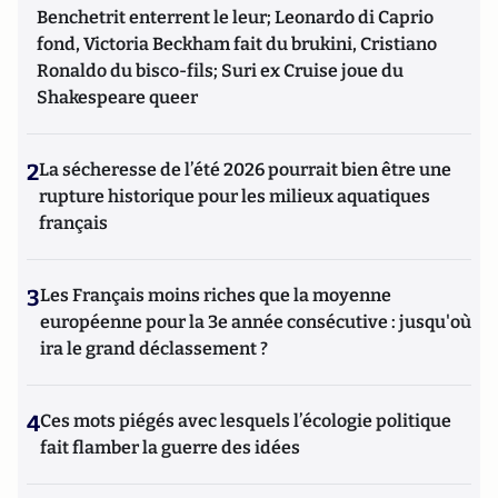
Hommes en Guerre
(Lombard, 2017 et 2018).
Il réside à Bruxelles.
Benchetrit enterrent le leur; Leonardo di Caprio
fond, Victoria Beckham fait du brukini, Cristiano
Ronaldo du bisco-fils; Suri ex Cruise joue du
Shakespeare queer
2
La sécheresse de l’été 2026 pourrait bien être une
rupture historique pour les milieux aquatiques
français
3
Les Français moins riches que la moyenne
européenne pour la 3e année consécutive : jusqu'où
ira le grand déclassement ?
4
Ces mots piégés avec lesquels l’écologie politique
fait flamber la guerre des idées