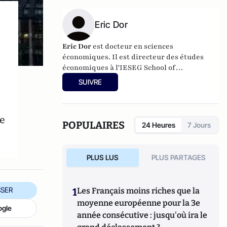
Eric Dor
Eric Dor
est docteur en sciences
économiques. Il est directeur des études
économiques à l'IESEG School of
Management qui a des campus à Paris et
SUIVRE
Lille. Ses travaux portent sur la
macroéconomie monétaire et financière,
ainsi que sur l'analyse conjoncturelle et
de
l'économie internationale
POPULAIRES
24 Heures
7 Jours
PLUS LUS
PLUS PARTAGES
SER
1
Les Français moins riches que la
moyenne européenne pour la 3e
ogle
année consécutive : jusqu'où ira le