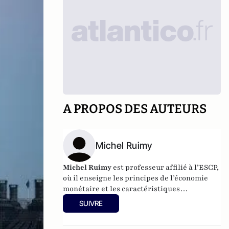
A PROPOS DES AUTEURS
Michel Ruimy
Michel Ruimy
est professeur affilié à l’ESCP,
où il enseigne les principes de l’économie
monétaire et les caractéristiques
fondamentales des marchés de capitaux.
SUIVRE