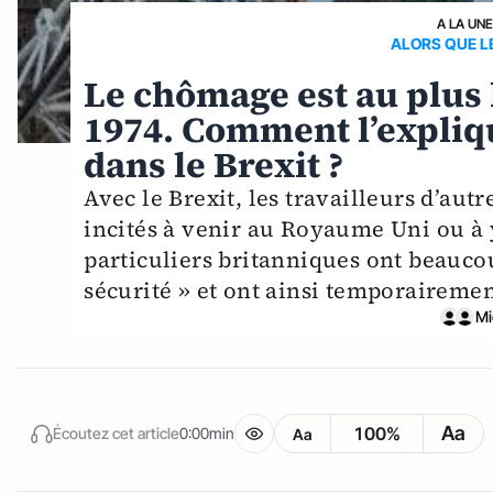
A LA UN
ALORS QUE L
Le chômage est au plus
1974. Comment l’expliq
dans le Brexit ?
Avec le Brexit, les travailleurs d’au
incités à venir au Royaume Uni ou à y 
particuliers britanniques ont beaucou
sécurité » et ont ainsi temporairement
Mi
Aa
100%
Écoutez cet article
0:00min
Aa