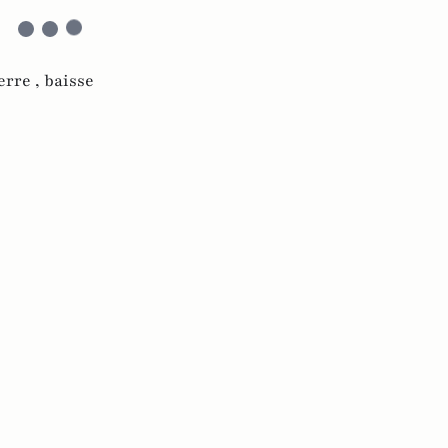
erre ,
baisse