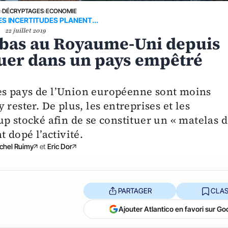
E
›
DÉCRYPTAGES
›
ECONOMIE
ES INCERTITUDES PLANENT...
22 juillet 2019
 bas au Royaume-Uni depuis
uer dans un pays empêtré
tres pays de l’Union européenne sont moins
rester. De plus, les entreprises et les
p stocké afin de se constituer un « matelas 
 dopé l’activité.
chel Ruimy
et
Eric Dor
PARTAGER
CLAS
Ajouter Atlantico en favori sur Go