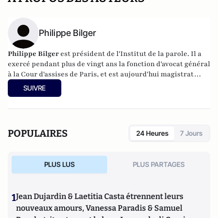
Philippe Bilger
Philippe Bilger
est président de l'Institut de la parole. Il a
exercé pendant plus de vingt ans la fonction d'avocat général
à la Cour d'assises de Paris, et est aujourd'hui magistrat
honoraire. Il a été amené à requérir dans des grandes
SUIVRE
affaires qui ont défrayé la chronique judiciaire et politique
(Le Pen, Duverger-Pétain, René Bousquet, Bob Denard, le
gang des Barbares, Hélène Castel, etc.), mais aussi dans les
grands scandales financiers des années 1990 (affaire
POPULAIRES
24 Heures
7 Jours
Carrefour du développement, Pasqua). Il est l'auteur de
La
France en miettes
(éditions Fayard),
Ordre et Désordre
(éditions Le Passeur, 2015). En 2017, il a publié
La parole,
PLUS LUS
PLUS PARTAGES
rien qu'elle
et
Moi, Emmanuel Macron, je me dis que...
, tous
les deux aux Editions Le Cerf.
1
Jean Dujardin & Laetitia Casta étrennent leurs
nouveaux amours, Vanessa Paradis & Samuel