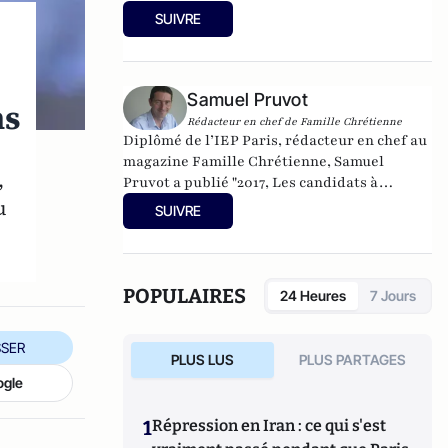
SUIVRE
Samuel Pruvot
ns
Rédacteur en chef de Famille Chrétienne
Diplômé de l’IEP Paris, rédacteur en chef au
magazine Famille Chrétienne, Samuel
,
Pruvot a publié
"2017, Les candidats à
confesse
", aux éditions du Rocher.
u
SUIVRE
POPULAIRES
24 Heures
7 Jours
SER
PLUS LUS
PLUS PARTAGES
ogle
1
Répression en Iran : ce qui s'est