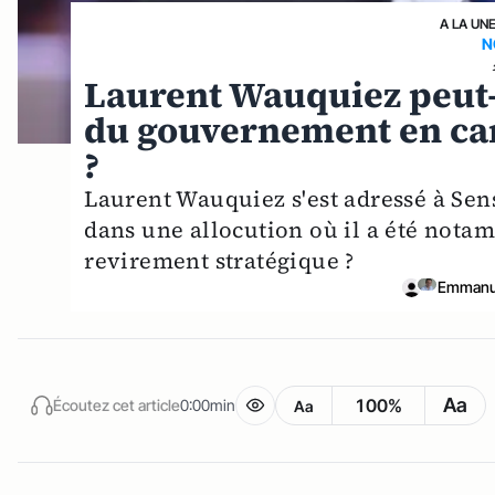
A LA UN
N
Laurent Wauquiez peut-i
du gouvernement en car
?
Laurent Wauquiez s'est adressé à Sen
dans une allocution où il a été nota
revirement stratégique ?
Emmanue
Aa
100%
Écoutez cet article
0:00min
Aa