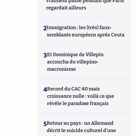
vraiment passé pendant que Paris
regardait ailleurs
2
Immigration : les (très) faux-
semblants européens après Ceuta
3
Et Dominique de Villepin
accoucha du villepino-
macronisme
4
Record du CAC 40 mais
croissance nulle : voilà ce que
révèle le paradoxe français
5
Retour au pays : un Allemand
décrit le suicide culturel d’une