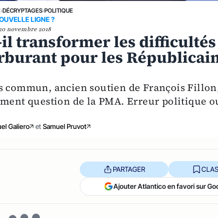
E
›
DÉCRYPTAGES
›
POLITIQUE
OUVELLE LIGNE ?
20 novembre 2018
l transformer les difficultés
burant pour les Républicai
s commun, ancien soutien de François Fillon
mment question de la PMA. Erreur politique o
l Galiero
et
Samuel Pruvot
PARTAGER
CLAS
Ajouter Atlantico en favori sur Go