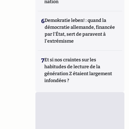
nation
6
Demokratie leben! : quand la
démocratie allemande, financée
par l'État, sert de paravent à
l'extrémisme
7
Et si nos craintes sur les
habitudes de lecture de la
génération Z étaient largement
infondées ?