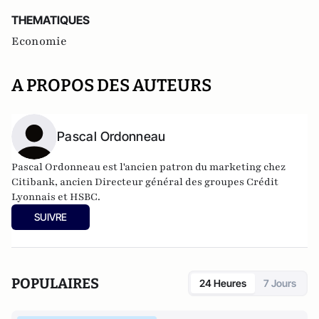
THEMATIQUES
Economie
A PROPOS DES AUTEURS
Pascal Ordonneau
Pascal Ordonneau est l'ancien
patron du marketing chez
Citibank, ancien Directeur général des groupes Crédit
Lyonnais et HSBC.
Il a notamment publié
La désillusion, abécédaire décalé et
SUIVRE
critique de la banque et de la finance
, paru aux éditions
Jacques Flament en 2011.
Il publie également
"Au pays de
l'eau et des dieux"
.
Il tient également un
blog
évoquant les questions
POPULAIRES
24 Heures
7 Jours
économiques et financières.