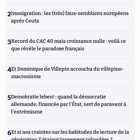
2
Immigration : les (très) faux-semblants européens
après Ceuta
3
Record du CAC 40 mais croissance nulle : voilà ce
que révèle le paradoxe français
4
Et Dominique de Villepin accoucha du villepino-
macronisme
5
Demokratie leben! : quand la démocratie
allemande, financée par l'État, sert de paravent à
l'extrémisme
6
Et si nos craintes sur les habitudes de lecture de la
génération Z étaient largement infondées ?