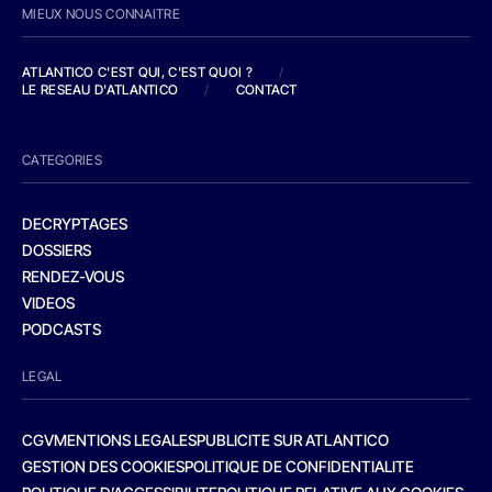
MIEUX NOUS CONNAITRE
ATLANTICO C'EST QUI, C'EST QUOI ?
/
LE RESEAU D'ATLANTICO
/
CONTACT
CATEGORIES
DECRYPTAGES
DOSSIERS
RENDEZ-VOUS
VIDEOS
PODCASTS
LEGAL
CGV
MENTIONS LEGALES
PUBLICITE SUR ATLANTICO
GESTION DES COOKIES
POLITIQUE DE CONFIDENTIALITE