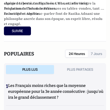
charge des jeunes radicalisés ». En 2017, elle intègre la
algérien Liberté, Le Figaro ou L’Obs, et intervient
Fondation de l'islam de France.
fréquemment lors de conférences ou tables-rondes, tant en
France qu’en Algérie.
Sa lucidité et son franc-parler font de Razika Adnani une
philosophe ancrée dans son époque, un esprit libre, résolu
et engagé.
SUIVRE
POPULAIRES
24 Heures
7 Jours
PLUS LUS
PLUS PARTAGES
1
Les Français moins riches que la moyenne
européenne pour la 3e année consécutive : jusqu'où
ira le grand déclassement ?