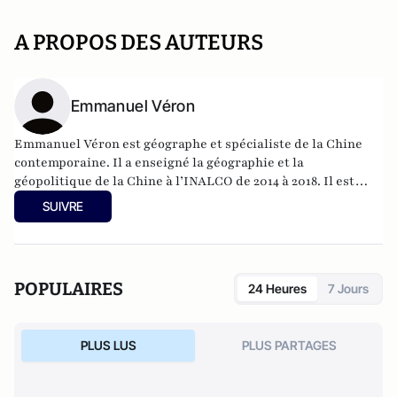
A PROPOS DES AUTEURS
Emmanuel Véron
Emmanuel Véron est géographe et spécialiste de la Chine
contemporaine. Il a enseigné la géographie et la
géopolitique de la Chine à l’INALCO de 2014 à 2018. Il est
enseignant-chercheur associé à l'Ecole navale.
SUIVRE
POPULAIRES
24 Heures
7 Jours
PLUS LUS
PLUS PARTAGES