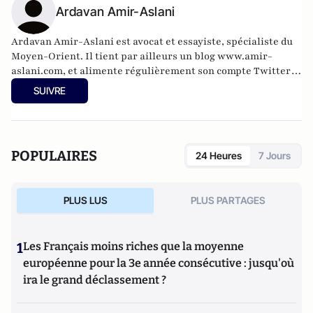
Ardavan Amir-Aslani
Ardavan Amir-Aslani est avocat et essayiste, spécialiste du
Moyen-Orient. Il tient par ailleurs un blog
www.amir-
aslani.com
, et alimente régulièrement son compte Twitter:
@a_amir_aslani.
SUIVRE
POPULAIRES
24 Heures
7 Jours
PLUS LUS
PLUS PARTAGES
1
Les Français moins riches que la moyenne
européenne pour la 3e année consécutive : jusqu'où
ira le grand déclassement ?