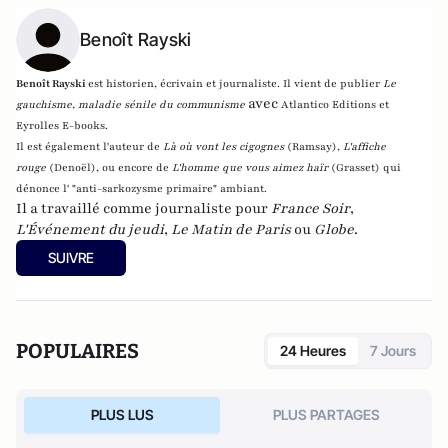
Benoît Rayski
Benoît Rayski
est historien, écrivain et journaliste. Il vient de publier
Le
avec
gauchisme, maladie sénile du communisme
Atlantico Editions et
Eyrolles E-books.
Il est également l'auteur de
Là où vont les cigognes
(Ramsay),
L'affiche
rouge
(Denoël), ou encore de
L'homme que vous aimez haïr
(Grasset)
qui
dénonce l' "anti-sarkozysme primaire" ambiant.
Il a travaillé comme journaliste pour
France Soir
,
L'Événement du jeudi
,
Le Matin de Paris
ou
Globe
.
SUIVRE
POPULAIRES
24 Heures
7 Jours
PLUS LUS
PLUS PARTAGES