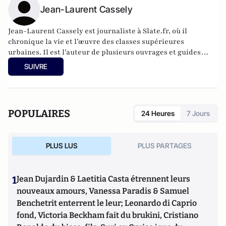
Jean-Laurent Cassely
Jean-Laurent Cassely est journaliste à Slate.fr, où il
chronique la vie et l’œuvre des classes supérieures
urbaines. Il est l’auteur de plusieurs ouvrages et guides
pratiques sur la survie en milieu urbain.
SUIVRE
POPULAIRES
24 Heures
7 Jours
PLUS LUS
PLUS PARTAGES
1
Jean Dujardin & Laetitia Casta étrennent leurs
nouveaux amours, Vanessa Paradis & Samuel
Benchetrit enterrent le leur; Leonardo di Caprio
fond, Victoria Beckham fait du brukini, Cristiano