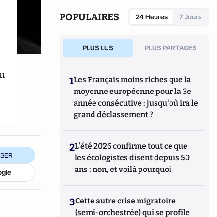
publications
scientifiques.
POPULAIRES
24 Heures
7 Jours
PLUS LUS
PLUS PARTAGES
ou
1
Les Français moins riches que la
moyenne européenne pour la 3e
année consécutive : jusqu'où ira le
grand déclassement ?
2
L’été 2026 confirme tout ce que
SER
les écologistes disent depuis 50
ans : non, et voilà pourquoi
ogle
3
Cette autre crise migratoire
(semi-orchestrée) qui se profile