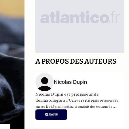
A PROPOS DES AUTEURS
Nicolas Dupin
Nicolas Dupin est professeur de
dermatologie à l’Université
Paris Descartes et
exerce à l’hôpital Cochin. Il conduit des
travaux de
recherche sur le rôle des micro-organismes dans
le
SUIVRE
développement des maladies dermatologiques et
des
cancers de la peau. Il est l’auteur de plus de 300