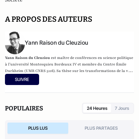
Société
A PROPOS DES AUTEURS
Yann Raison du Cleuziou
Yann Raison du Cleuziou
est maître de conférences en science politique
à l’université Montesquieu Bordeaux IV et membre du Centre Émile
Durkheim (UMR CNRS 5116). Sa thèse sur les transformations de la vie
religieuse dans l’Ordre dominicain entre l’après-guerre et la fin des
SUIVRE
années 1970 a reçu le Prix Richelieu en science politique de la
Chancellerie des universités de Paris en 2009. Ses recherches actuelles
portent sur les mobilisations politiques dans le monde rural, la
politisation des pratiques religieuses et l’histoire contemporaine de
POPULAIRES
24 Heures
7 Jours
l’Église catholique.
PLUS LUS
PLUS PARTAGES