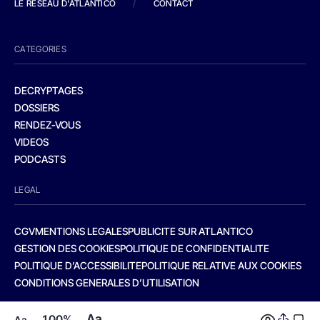
LE RESEAU D'ATLANTICO
/
CONTACT
CATEGORIES
DECRYPTAGES
DOSSIERS
RENDEZ-VOUS
VIDEOS
PODCASTS
LEGAL
CGV
MENTIONS LEGALES
PUBLICITE SUR ATLANTICO
GESTION DES COOKIES
POLITIQUE DE CONFIDENTIALITE
POLITIQUE D’ACCESSIBILITE
POLITIQUE RELATIVE AUX COOKIES
CONDITIONS GENERALES D’UTILISATION
Aa
100%
Aa