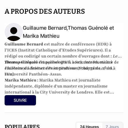
A PROPOS DES AUTEURS
Guillaume Bernard,Thomas Guénolé et
Marika Mathieu
Guillaume Bernard
est maître de conférences (HDR) à
l’ICES (Institut Catholique d’Etudes Supérieures). Il a
rédigé ou codirigé un certain nombre d’ouvrages dont :
Les
forces politiques françaises
Thomas Guénolé
est politologue à à Sciences Po, maître de
(PUF, 2007),
Introduction à
e
l’histoire du droit et des institutions
conférence à Sciences Po et professeur chargé de cours à
(Studyrama, 2
éd.,
2011).
l'Université Panthéon-Assas.
Marika Mathieu :
Marika Mathieu est journaliste
indépendante, diplômée d'un master en journalisme
international à la City University de Londres. Elle est
l'auteur du livre
La Droite Forte : Année Zéro - Enquête sur
SUIVRE
les courants d'une droite sans chef
paru le 2 mai 2013 aux
éditions de La Martinière.
POPULAIRES
24 Heures
7 Jours