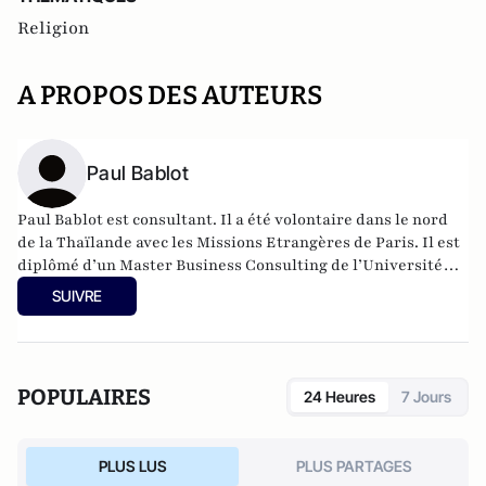
Religion
A PROPOS DES AUTEURS
Paul Bablot
Paul Bablot est consultant. Il a été volontaire dans le nord
de la Thaïlande avec les Missions Etrangères de Paris. Il est
diplômé d’un Master Business Consulting de l’Université
Paris Dauphine. Paul Bablot a publié "Du Mékong à la place
SUIVRE
Saint-Pierre, 20.000 km à la rencontre des Chrétiens" (ed.
Première partie).
POPULAIRES
24 Heures
7 Jours
PLUS LUS
PLUS PARTAGES