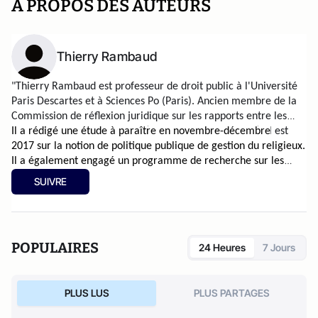
A PROPOS DES AUTEURS
Thierry Rambaud
"
Thierry Rambaud est professeur de droit public à l'Université
Paris Descartes et à Sciences Po (Paris).
Ancien membre de la
Commission de réflexion juridique sur les rapports entre les
pouvoirs publics et les cultes (Ministère de l'Intérieur), il est
Il a rédigé une étude à paraître en novembre-décembre
également expert auprès du Conseil de l'Europe.
2017
sur la notion de politique publique de gestion du religieux.
Il a également engagé un programme de recherche sur les
liens entre droit public, theologie et droit canonique dans la
SUIVRE
littérature juridique allemande au XXème siècle dont la
première étape va paraître aux États-Unis (en lien avec
l'université Notre-Dame).
"
POPULAIRES
24 Heures
7 Jours
PLUS LUS
PLUS PARTAGES