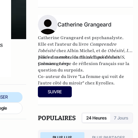
Catherine Grangeard
Catherine Grangeard
est psychanalyste.
s
Elle est l'auteur du livre
Comprendre
l'obésité
chez Albin Michel, et de
Obésité, le
poids des mots, les maux du poids
Elle est membre du
Think Tank ObésitéS
chez
,
Calmann-Lévy.
premier groupe de réflexion français sur la
question du surpoids.
Co-auteur du livre "
La femme qui voit de
l'autre côté du miroir
" chez Eyrolles.
SUIVRE
SER
ogle
POPULAIRES
24 Heures
7 Jours
PLUS LUS
PLUS PARTAGES