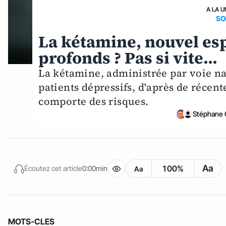
A LA U
SO
La kétamine, nouvel esp
profonds ? Pas si vite...
La kétamine, administrée par voie nas
patients dépressifs, d'après de récen
comporte des risques.
Stéphane 
Aa
100%
Écoutez cet article
0:00min
Aa
MOTS-CLES