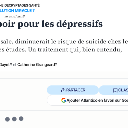
NE
›
DÉCRYPTAGES
›
SANTÉ
LUTION MIRACLE ?
19 avril 2018
oir pour les dépressifs
ale, diminuerait le risque de suicide chez le
tes études. Un traitement qui, bien entendu,
Gayet
et
Catherine Grangeard
PARTAGER
CLAS
Ajouter Atlantico en favori sur Go