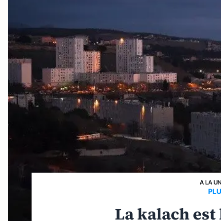
A LA U
PLU
La kalach est 