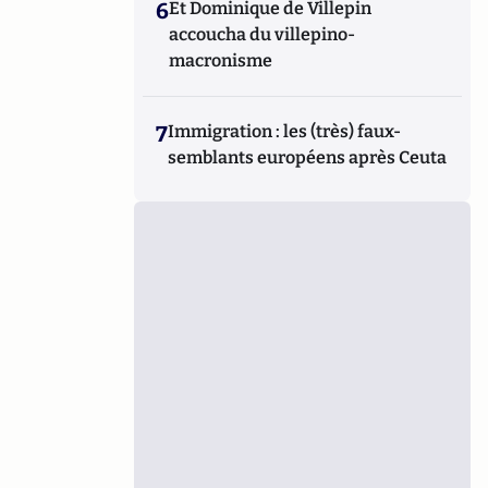
6
Et Dominique de Villepin
accoucha du villepino-
macronisme
7
Immigration : les (très) faux-
semblants européens après Ceuta