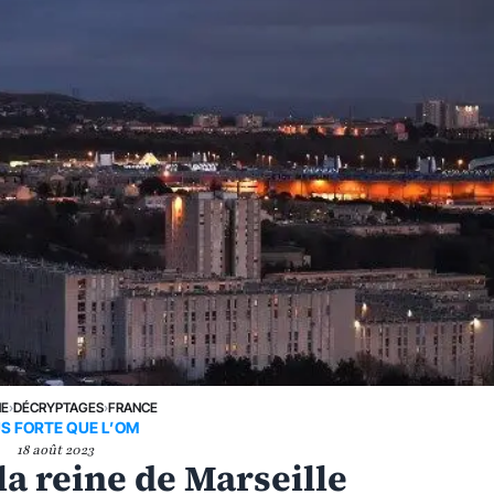
NE
›
DÉCRYPTAGES
›
FRANCE
S FORTE QUE L’OM
18 août 2023
la reine de Marseille