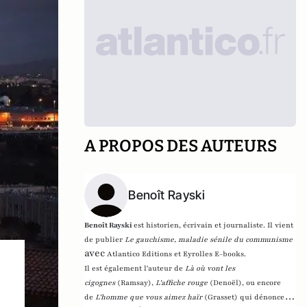
A PROPOS DES AUTEURS
Benoît Rayski
Benoît Rayski
est historien, écrivain et journaliste. Il vient
de publier
Le gauchisme, maladie sénile du communisme
avec
Atlantico Editions et Eyrolles E-books.
Il est également l'auteur de
Là où vont les
cigognes
(Ramsay),
L'affiche rouge
(Denoël), ou encore
de
L'homme que vous aimez haïr
(Grasset)
qui dénonce l'