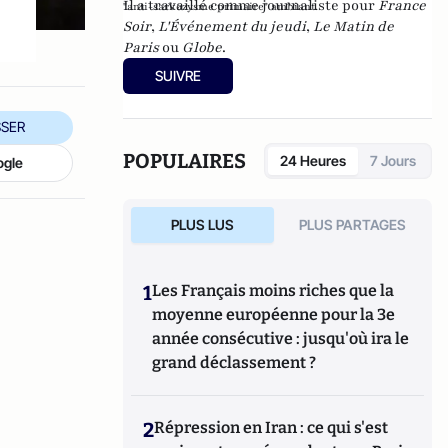
Il a travaillé comme journaliste pour
France
"anti-sarkozysme primaire" ambiant.
Soir
,
L'Événement du jeudi
,
Le Matin de
Paris
ou
Globe
.
SUIVRE
SER
POPULAIRES
24 Heures
7 Jours
ogle
PLUS LUS
PLUS PARTAGES
1
Les Français moins riches que la
moyenne européenne pour la 3e
année consécutive : jusqu'où ira le
grand déclassement ?
2
Répression en Iran : ce qui s'est