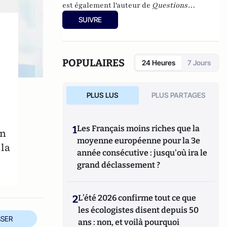
est également l'auteur de
Questions
internationales en fiches
(Ellipses, 2025
SUIVRE
(cinquième édition)) et de
Théories des
relations internationales
(Ellipses 2016).
POPULAIRES
24 Heures
7 Jours
PLUS LUS
PLUS PARTAGES
1
Les Français moins riches que la
un
moyenne européenne pour la 3e
 la
année consécutive : jusqu'où ira le
grand déclassement ?
2
L’été 2026 confirme tout ce que
les écologistes disent depuis 50
SER
ans : non, et voilà pourquoi