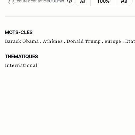
Aa
100%
Écoutez cet article
0:00min
Aa
MOTS-CLES
Barack Obama ,
Athènes ,
Donald Trump ,
europe ,
Etat
THEMATIQUES
International