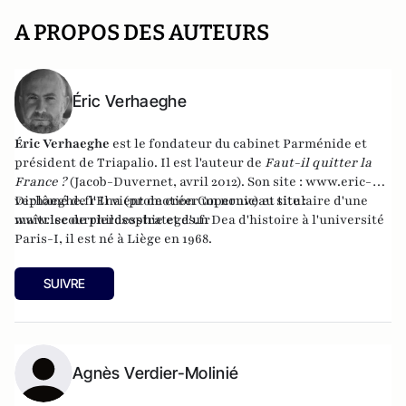
A PROPOS DES AUTEURS
Éric Verhaeghe
Éric Verhaeghe
est le fondateur du
cabinet Parménide
et
président de
Triapalio
. Il est l'auteur de
Faut-il quitter la
France ?
(Jacob-Duvernet, avril 2012). Son site :
www.eric-
verhaeghe.fr
Diplômé de l'Ena (promotion Copernic) et titulaire d'une
Il vient de créer un nouveau site :
www.lecourrierdesstrateges.fr
maîtrise de philosophie et d'un Dea d'histoire à l'université
Paris-I, il est né à Liège en 1968.
SUIVRE
Agnès Verdier-Molinié