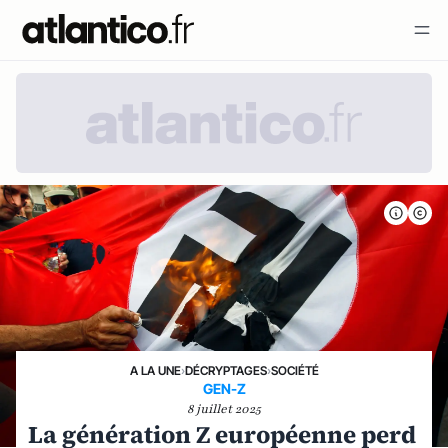
A LA UNE
›
DÉCRYPTAGES
›
SOCIÉTÉ
GEN-Z
8 juillet 2025
La génération Z européenne perd