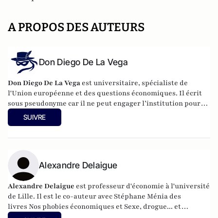
A PROPOS DES AUTEURS
Don Diego De La Vega
Don Diego De La Vega
est universitaire, spécialiste de
l'Union européenne et des questions économiques. Il écrit
sous pseudonyme car il ne peut engager l’institution pour
laquelle il travaille.
SUIVRE
Alexandre Delaigue
Alexandre Delaigue
est
professeur d'
économie
à l'université
de Lille. Il est le co-auteur avec Stéphane Ménia des
livres
Nos phobies économiques
et
Sexe, drogue... et
économie : pas de sujet tabou pour les économistes
(parus