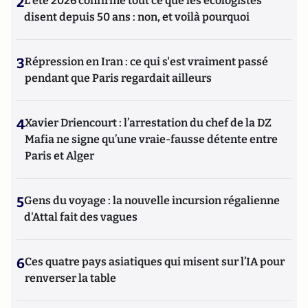
2
L’été 2026 confirme tout ce que les écologistes
disent depuis 50 ans : non, et voilà pourquoi
3
Répression en Iran : ce qui s'est vraiment passé
pendant que Paris regardait ailleurs
4
Xavier Driencourt : l’arrestation du chef de la DZ
Mafia ne signe qu’une vraie-fausse détente entre
Paris et Alger
5
Gens du voyage : la nouvelle incursion régalienne
d'Attal fait des vagues
6
Ces quatre pays asiatiques qui misent sur l’IA pour
renverser la table