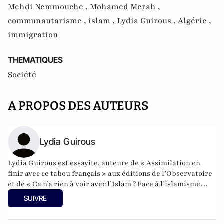
Mehdi Nemmouche ,
Mohamed Merah ,
communautarisme ,
islam ,
Lydia Guirous ,
Algérie ,
immigration
THEMATIQUES
Société
A PROPOS DES AUTEURS
Lydia Guirous
Lydia Guirous est essayite, auteure de « Assimilation en
finir avec ce tabou français » aux éditions de l’Observatoire
et de « Ca n’a rien à voir avec l’Islam ? Face à l’islamisme
réveillons-nous » aux éditions Plon, réédition en version
SUIVRE
augmentée et inédite.