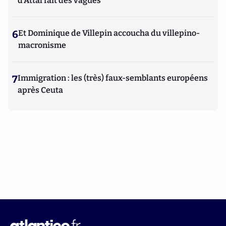
d'Attal fait des vagues
6
Et Dominique de Villepin accoucha du villepino-
macronisme
7
Immigration : les (très) faux-semblants européens
après Ceuta