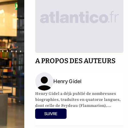
A PROPOS DES AUTEURS
Henry Gidel
Henry Gidel a déjà publié de nombreuses
biographies, traduites en quatorze langues,
dont celle de Feydeau (Flammarion),
Cocteau (Flammarion), Coco Channel
SUIVRE
(Flammarion) ou encore Jackie Kennedy
(Flammarion). Il a reçu en 1991 le Grand Prix