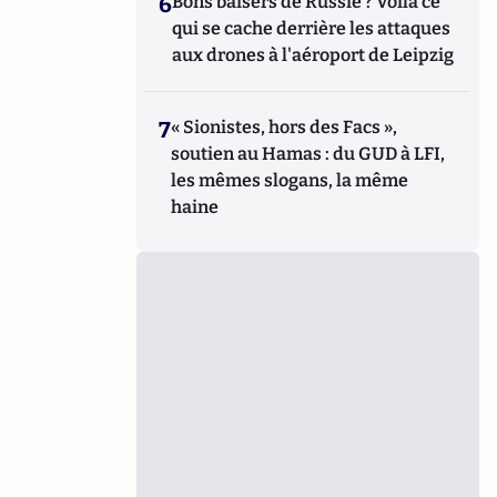
6
Bons baisers de Russie ? Voilà ce
qui se cache derrière les attaques
aux drones à l'aéroport de Leipzig
7
« Sionistes, hors des Facs »,
soutien au Hamas : du GUD à LFI,
les mêmes slogans, la même
haine