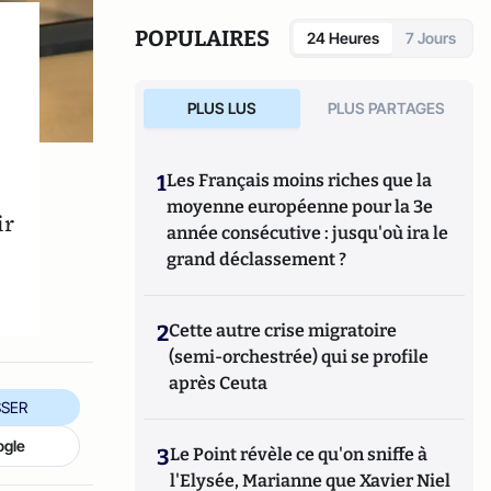
international de la critique littéraire pour
l'ensemble de son oeuvre.
POPULAIRES
24 Heures
7 Jours
PLUS LUS
PLUS PARTAGES
1
Les Français moins riches que la
moyenne européenne pour la 3e
ir
année consécutive : jusqu'où ira le
grand déclassement ?
2
Cette autre crise migratoire
(semi-orchestrée) qui se profile
après Ceuta
SER
ogle
3
Le Point révèle ce qu'on sniffe à
l'Elysée, Marianne que Xavier Niel