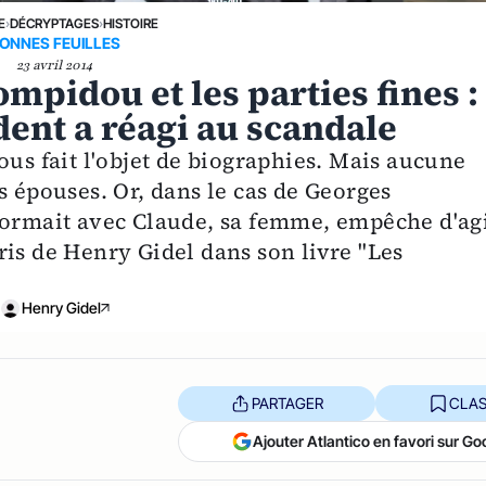
E
›
DÉCRYPTAGES
›
HISTOIRE
ONNES FEUILLES
23 avril 2014
pidou et les parties fines :
ent a réagi au scandale
ous fait l'objet de biographies. Mais aucune
s épouses. Or, dans le cas de Georges
formait avec Claude, sa femme, empêche d'ag
 pris de Henry Gidel dans son livre "Les
Henry Gidel
PARTAGER
CLAS
Ajouter Atlantico en favori sur Go