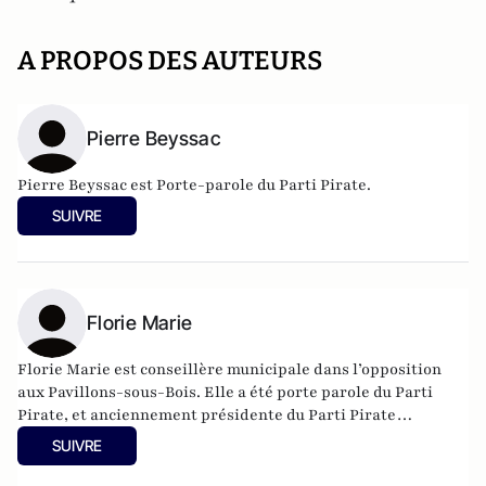
A PROPOS DES AUTEURS
Pierre Beyssac
Pierre Beyssac est Porte-parole du
Parti Pirate
.
SUIVRE
Florie Marie
Florie Marie est conseillère municipale dans l’opposition
aux Pavillons-sous-Bois. Elle a été porte parole du Parti
Pirate, et anciennement présidente du Parti Pirate
International. Florie Marie est spécialisée dans les libertés
SUIVRE
individuelles et la démocratie.