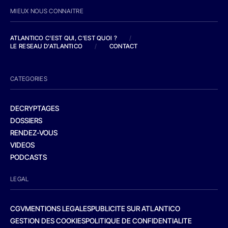
MIEUX NOUS CONNAITRE
ATLANTICO C'EST QUI, C'EST QUOI ?
/
LE RESEAU D'ATLANTICO
/
CONTACT
CATEGORIES
DECRYPTAGES
DOSSIERS
RENDEZ-VOUS
VIDEOS
PODCASTS
LEGAL
CGV
MENTIONS LEGALES
PUBLICITE SUR ATLANTICO
GESTION DES COOKIES
POLITIQUE DE CONFIDENTIALITE