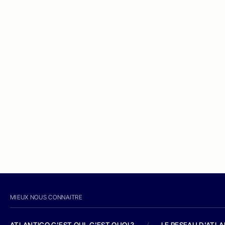
MIEUX NOUS CONNAITRE
ATLANTICO C'EST QUI, C'EST QUOI ?
/
LE RESEAU D'ATL