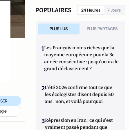
Intellectuelle (OMPI). Dans son dernier
poste, il a été le directeur du Bureau de
POPULAIRES
24 Heures
7 Jours
coordination de l’OMPI à Bruxelles.
PLUS LUS
PLUS PARTAGES
1
Les Français moins riches que la
moyenne européenne pour la 3e
année consécutive : jusqu'où ira le
grand déclassement ?
2
L’été 2026 confirme tout ce que
les écologistes disent depuis 50
SER
ans : non, et voilà pourquoi
ogle
3
Répression en Iran : ce qui s'est
vraiment passé pendant que