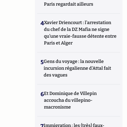
Paris regardait ailleurs
4
Xavier Driencourt : l’arrestation
du chef de la DZ Mafia ne signe
qu’une vraie-fausse détente entre
Paris et Alger
5
Gens du voyage : la nouvelle
incursion régalienne d'Attal fait
des vagues
6
Et Dominique de Villepin
accoucha du villepino-
macronisme
7
Immigration : les (très) faux-