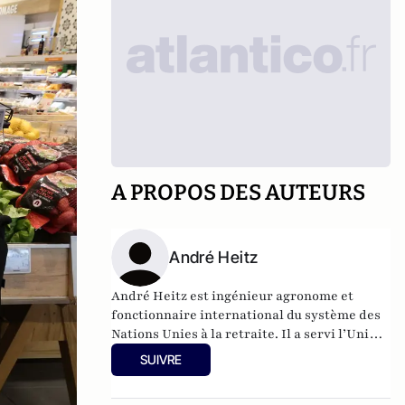
A PROPOS DES AUTEURS
André Heitz
André Heitz est ingénieur agronome et
fonctionnaire international du système des
Nations Unies à la retraite. Il a servi l’Union
internationale pour la protection des
SUIVRE
obtentions végétales (UPOV) et
l’Organisation Mondiale de la Propriété