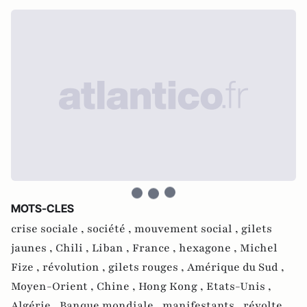
MOTS-CLES
crise sociale ,
société ,
mouvement social ,
gilets
jaunes ,
Chili ,
Liban ,
France ,
hexagone ,
Michel
Fize ,
révolution ,
gilets rouges ,
Amérique du Sud ,
Moyen-Orient ,
Chine ,
Hong Kong ,
Etats-Unis ,
Algérie ,
Banque mondiale ,
manifestants ,
révolte ,