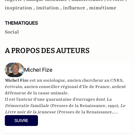
inspiration ,
imitation ,
influence ,
mimétisme
THEMATIQUES
Social
A PROPOS DES AUTEURS
Michel Fize
Michel Fize
est un sociologue, ancien chercheur au CNRS,
écrivain, ancien conseiller régional d'Ile de France, ardent
défenseur de la cause animale.
Il est l'auteur d'une quarantaine d'ouvrages dont
La
Démocratie familiale
(Presses de la Renaissance, 1990),
Le
Livre noir de la jeunesse
(Presses de la Renaissance,
2007),
L'Individualisme démocratique
(L'Oeuvre,
SUIVRE
2010),
Jeunesses à l'abandon
(Mimésis, 2016),
La Crise morale
de la France et des Français
(Mimésis, 2017). Son dernier