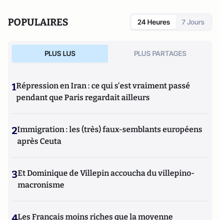
livre :
De l'abîme à l'espoir
(Mimésis, 2021)
POPULAIRES
24 Heures
7 Jours
PLUS LUS
PLUS PARTAGES
1
Répression en Iran : ce qui s'est vraiment passé
pendant que Paris regardait ailleurs
2
Immigration : les (très) faux-semblants européens
après Ceuta
3
Et Dominique de Villepin accoucha du villepino-
macronisme
4
Les Français moins riches que la moyenne